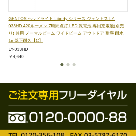
BL-
GENTOS ヘッドライト Liberty シリーズ ジェントス LY-
【在
隊グッ
033HD 420ルーメン 7時間点灯 LED 乾電池 専用充電池(別売
ック
り) 兼用 ノーマルビーム ワイドビーム アウトドア 耐塵 耐水
電子
1m落下耐久【C】
BL-
LY-033HD
￥1,
￥4,640