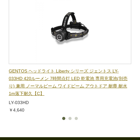
BL-
GENTOS ヘッドライト Liberty シリーズ ジェントス LY-
【在
隊グッ
033HD 420ルーメン 7時間点灯 LED 乾電池 専用充電池(別売
ック
り) 兼用 ノーマルビーム ワイドビーム アウトドア 耐塵 耐水
電子
1m落下耐久【C】
BL-
LY-033HD
￥1,
￥4,640