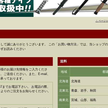
△ ページ
して誠にありがとうございます。 この「お買い物方法」では、当ショップ
必ずお読みください
送料
客様のお届け先情報をご入力くださ
地域
都
ご送信ください。また、E-mail、
も承っております。
北海道
北海道
1-6347までお電話下さい。 お電話の際、
北東北
青森、岩手、秋田
ジよりのご注文をお知らせください。
南東北
宮城、山形、福島