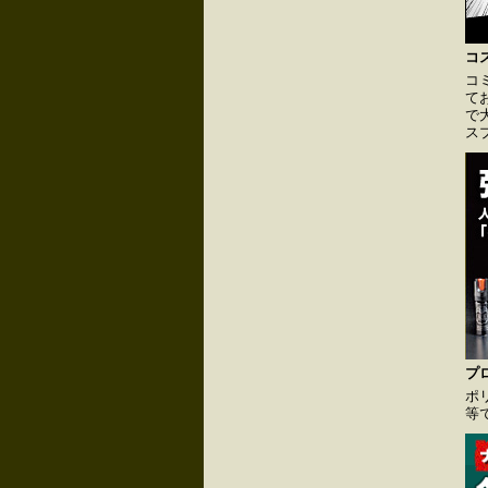
コ
コ
て
で
ス
プ
ポ
等