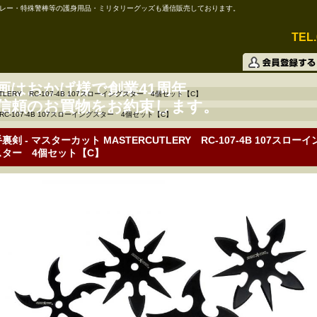
レー・特殊警棒等の護身用品・ミリタリーグッズも通信販売しております。
TEL.
画はおかげ様で創業41周年
TLERY RC-107-4B 107スローイングスター 4個セット【C】
信頼のお買物をお約束します。
 RC-107-4B 107スローイングスター 4個セット【C】
裏剣 - マスターカット MASTERCUTLERY RC-107-4B 107スローイ
スター 4個セット【C】