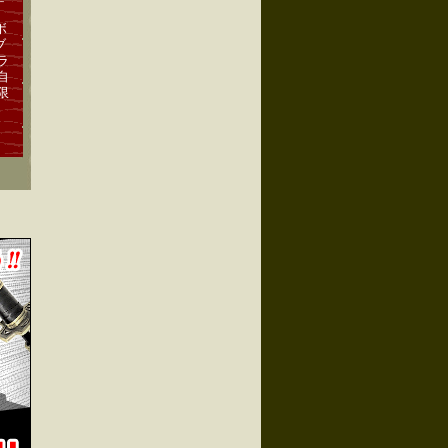
ボ
ブ
ラ
自
限