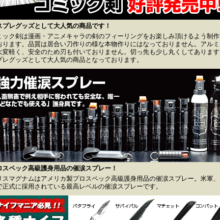
スプレグッズとして大人気の商品です！
ミック剣は漫画・アニメキャラの剣のフィーリングをお楽しみ頂けるよう制作
おります。品質は居合い刀作りの様な本物作りにはなっておりません。アルミ
大変軽く、安全のため刃も付いておりません。切っ先も少し丸くしてあります
プレグッズとして大人気の商品となっております。
ロスペック高級護身用品の催涙スプレー！
リスマグナムはアメリカ製プロスペック高級護身用品の催涙スプレー。米軍、F
で正式に採用されている最高レベルの催涙スプレーです。