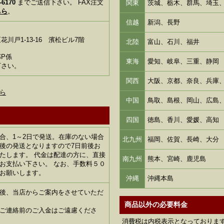
-6170
までご送信下さい。 FAX注文
関東
茨城、栃木、群馬、埼玉
ちら
。
信越
新潟、長野
川戸1-13-16 濱松ビル7階
北陸
富山、石川、福井
P係
東海
愛知、岐阜、三重、静岡
下さい。
関西
大阪、京都、奈良、兵庫
ら
中国
鳥取、島根、岡山、広島
四国
徳島、香川、愛媛、高知
合、1～2日で発送。在庫のない場合
北九州
福岡、佐賀、長崎、大分
後の発送となりますので7日前後お
たします。 代金は配達の方に、直接
南九州
熊本、宮崎、鹿児島
お支払い下さい。 なお、手数料５０
お願いします。
沖縄
沖縄本島
後、当店からご案内をさせていただ
商品以外の必要料金
ご連絡前のご入金はご遠慮くださ
消費税は内税表示となっておりま