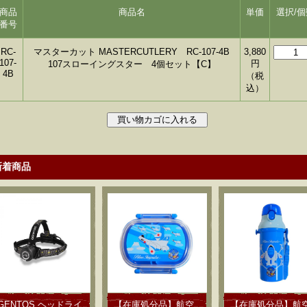
商品
商品名
単価
選択/個
番号
RC-
マスターカット MASTERCUTLERY RC-107-4B
3,880
107-
円
107スローイングスター 4個セット【C】
4B
（税
込）
新着商品
GENTOS ヘッドライ
【在庫処分品】航空
【在庫処分品】航