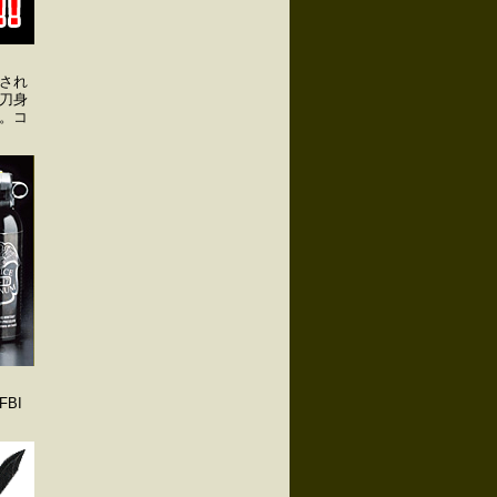
され
刀身
。コ
BI