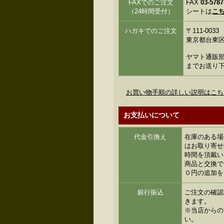
FAXでのご注文
FAX
03-5787
（24時間受付）
シートは
こ
ハガキでのご注文
〒111-0033
東京都台東区花
ヤマト通販部
までお送り
お買い物手順の詳しい説明はこち
お支払いについて
代金引換え
在庫のある場
はお取り寄せ
時間を頂戴い
商品と交換で
０円の追加を
銀行振込
ご注文の確認
きます。
※当店からの
い。