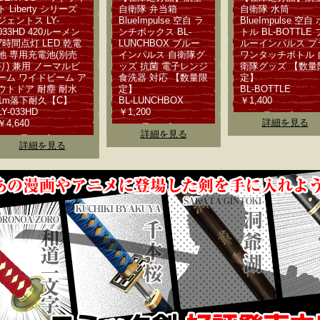
ト Liberty シリーズ
自衛隊 弁当箱
自衛隊 水筒
ジェントス LY-
BlueImpulse 空自 ラ
BlueImpulse 空自 
033HD 420ルーメン
ンチボックス BL-
トル BL-BOTTLE 
7時間点灯 LED 乾電
LUNCHBOX ブルー
ルーインパルス プ
池 専用充電池(別売
インパルス 自衛隊グ
ワンタッチボトル 
り) 兼用 ノーマルビ
ッズ 抗菌 電子レンジ
衛隊グッズ 【数量
ーム ワイドビーム ア
食洗器 対応 【数量限
定】
ウトドア 耐塵 耐水
定】
BL-BOTTLE
1m落下耐久【C】
BL-LUNCHBOX
￥1,400
LY-033HD
￥1,200
詳細を見る
￥4,640
詳細を見る
詳細を見る