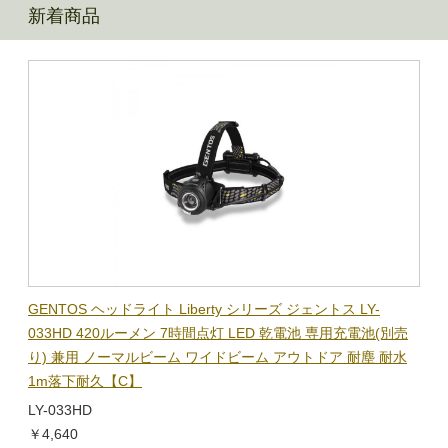
新着商品
BL-
GENTOS ヘッドライト Liberty シリーズ ジェントス LY-
【在
隊グッ
033HD 420ルーメン 7時間点灯 LED 乾電池 専用充電池(別売
ック
り) 兼用 ノーマルビーム ワイドビーム アウトドア 耐塵 耐水
電子
1m落下耐久【C】
BL-
LY-033HD
￥1,
￥4,640