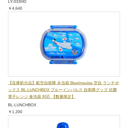
LY-033HD
￥4,640
【在庫処分品】航空自衛隊 弁当箱 BlueImpulse 空自 ランチボ
ックス BL-LUNCHBOX ブルーインパルス 自衛隊グッズ 抗菌
電子レンジ 食洗器 対応 【数量限定】
BL-LUNCHBOX
￥1,200