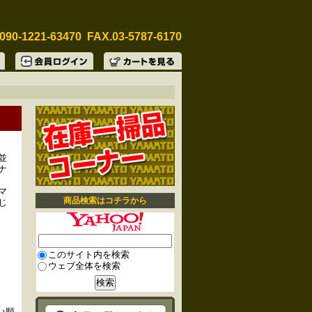
090-1221-63470 FAX.03-5787-6170
並
ナ
マ
商品検索はコチラから
じ
このサイト内を検索
ウェブ全体を検索
い順