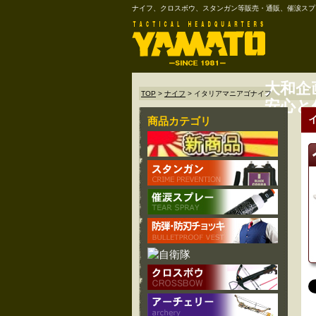
ナイフ、クロスボウ、スタンガン等販売・通販、催涙スプ
大和企
TOP
>
ナイフ
>
イタリアマニアゴナイフ
安心と
商品カテゴリ