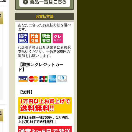
タ
お支払方法
あなたに合ったお支払方法を選べ
ます。
代金引き換えは配送業者に直接お
支払いください。手数料500円の
追加をお願いします。
【取扱いクレジットカー
ド】
【送料】
ボ
送料は全国一律700円。1万円以
上お買上げで送料無料！