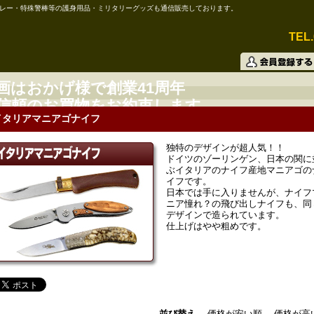
レー・特殊警棒等の護身用品・ミリタリーグッズも通信販売しております。
TEL.
画はおかげ様で創業41周年
信頼のお買物をお約束します。
イタリアマニアゴナイフ
独特のデザインが超人気！！
ドイツのゾーリンゲン、日本の関に
ぶイタリアのナイフ産地マニアゴの
イフです。
日本では手に入りませんが、ナイフ
ニア憧れ？の飛び出しナイフも、同
デザインで造られています。
仕上げはやや粗めです。
並び替え
価格が安い順
価格が高