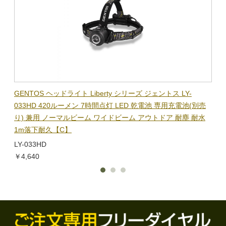
BL-
GENTOS ヘッドライト Liberty シリーズ ジェントス LY-
【在
隊グッ
033HD 420ルーメン 7時間点灯 LED 乾電池 専用充電池(別売
ック
り) 兼用 ノーマルビーム ワイドビーム アウトドア 耐塵 耐水
電子
1m落下耐久【C】
BL-
LY-033HD
￥1,
￥4,640